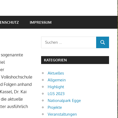
ENSCHUTZ
IMPRESSUM
Suchen
SUCHEN
nach:
s sogenannte
KATEGORIEN
iel
Der
Aktuelles
r Volkshochschule
Allgemein
nd Folgen anhand
Highlight
assel, Dr. Kai
LGS 2023
die aktuelle
Nationalpark Egge
ter ausführlich
Projekte
Veranstaltungen