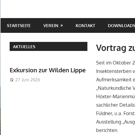
Zum
Inhalt
Naturkundlicher
springen
STARTSEITE
VEREIN
KONTAKT
DOWNLOAD
Verein
Egge-
Vortrag z
AKTUELLES
Weser
Seit im Oktober 2
Exkursion zur Wilden Lippe
Insektensterben v
Aufmerksamkeit er
27. Juni 2026
„Naturkundliche V
Höxter-Marienmün
sachlicher Detail
Füldner, u.a. For
Ausstellung „Ausg
berichten.