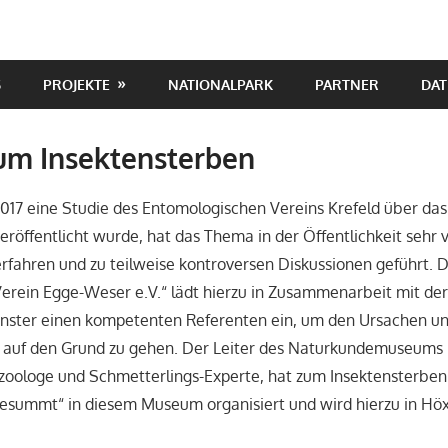
S
PROJEKTE
NATIONALPARK
PARTNER
DAT
um Insektensterben
017 eine Studie des Entomologischen Vereins Krefeld über da
eröffentlicht wurde, hat das Thema in der Öffentlichkeit sehr v
fahren und zu teilweise kontroversen Diskussionen geführt. 
erein Egge-Weser e.V.“ lädt hierzu in Zusammenarbeit mit de
ster einen kompetenten Referenten ein, um den Ursachen u
s auf den Grund zu gehen. Der Leiter des Naturkundemuseums K
stzoologe und Schmetterlings-Experte, hat zum Insektensterben 
esummt“ in diesem Museum organisiert und wird hierzu in Höx