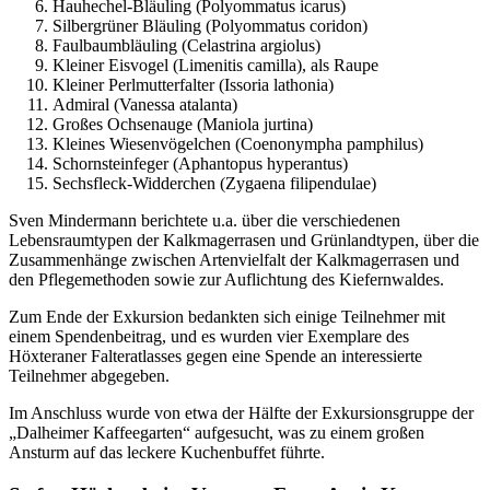
Hauhechel-Bläuling (Polyommatus icarus)
Silbergrüner Bläuling (Polyommatus coridon)
Faulbaumbläuling (Celastrina argiolus)
Kleiner Eisvogel (Limenitis camilla), als Raupe
Kleiner Perlmutterfalter (Issoria lathonia)
Admiral (Vanessa atalanta)
Großes Ochsenauge (Maniola jurtina)
Kleines Wiesenvögelchen (Coenonympha pamphilus)
Schornsteinfeger (Aphantopus hyperantus)
Sechsfleck-Widderchen (Zygaena filipendulae)
Sven Mindermann berichtete u.a. über die verschiedenen
Lebensraumtypen der Kalkmagerrasen und Grünlandtypen, über die
Zusammenhänge zwischen Artenvielfalt der Kalkmagerrasen und
den Pflegemethoden sowie zur Auflichtung des Kiefernwaldes.
Zum Ende der Exkursion bedankten sich einige Teilnehmer mit
einem Spendenbeitrag, und es wurden vier Exemplare des
Höxteraner Falteratlasses gegen eine Spende an interessierte
Teilnehmer abgegeben.
Im Anschluss wurde von etwa der Hälfte der Exkursionsgruppe der
„Dalheimer Kaffeegarten“ aufgesucht, was zu einem großen
Ansturm auf das leckere Kuchenbuffet führte.