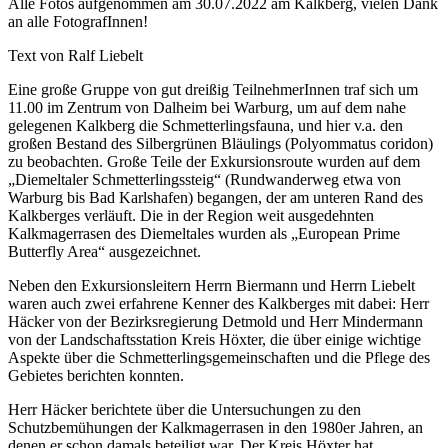
Alle Fotos aufgenommen am 30.07.2022 am Kalkberg, vielen Dank
an alle FotografInnen!
Text von Ralf Liebelt
Eine große Gruppe von gut dreißig TeilnehmerInnen traf sich um
11.00 im Zentrum von Dalheim bei Warburg, um auf dem nahe
gelegenen Kalkberg die Schmetterlingsfauna, und hier v.a. den
großen Bestand des Silbergrünen Bläulings (Polyommatus coridon)
zu beobachten. Große Teile der Exkursionsroute wurden auf dem
„Diemeltaler Schmetterlingssteig“ (Rundwanderweg etwa von
Warburg bis Bad Karlshafen) begangen, der am unteren Rand des
Kalkberges verläuft. Die in der Region weit ausgedehnten
Kalkmagerrasen des Diemeltales wurden als „European Prime
Butterfly Area“ ausgezeichnet.
Neben den Exkursionsleitern Herrn Biermann und Herrn Liebelt
waren auch zwei erfahrene Kenner des Kalkberges mit dabei: Herr
Häcker von der Bezirksregierung Detmold und Herr Mindermann
von der Landschaftsstation Kreis Höxter, die über einige wichtige
Aspekte über die Schmetterlingsgemeinschaften und die Pflege des
Gebietes berichten konnten.
Herr Häcker berichtete über die Untersuchungen zu den
Schutzbemühungen der Kalkmagerrasen in den 1980er Jahren, an
denen er schon damals beteiligt war. Der Kreis Höxter hat