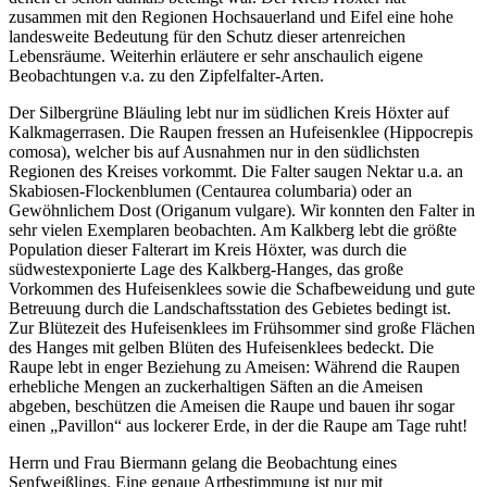
zusammen mit den Regionen Hochsauerland und Eifel eine hohe
landesweite Bedeutung für den Schutz dieser artenreichen
Lebensräume. Weiterhin erläutere er sehr anschaulich eigene
Beobachtungen v.a. zu den Zipfelfalter-Arten.
Der Silbergrüne Bläuling lebt nur im südlichen Kreis Höxter auf
Kalkmagerrasen. Die Raupen fressen an Hufeisenklee (Hippocrepis
comosa), welcher bis auf Ausnahmen nur in den südlichsten
Regionen des Kreises vorkommt. Die Falter saugen Nektar u.a. an
Skabiosen-Flockenblumen (Centaurea columbaria) oder an
Gewöhnlichem Dost (Origanum vulgare). Wir konnten den Falter in
sehr vielen Exemplaren beobachten. Am Kalkberg lebt die größte
Population dieser Falterart im Kreis Höxter, was durch die
südwestexponierte Lage des Kalkberg-Hanges, das große
Vorkommen des Hufeisenklees sowie die Schafbeweidung und gute
Betreuung durch die Landschaftsstation des Gebietes bedingt ist.
Zur Blütezeit des Hufeisenklees im Frühsommer sind große Flächen
des Hanges mit gelben Blüten des Hufeisenklees bedeckt. Die
Raupe lebt in enger Beziehung zu Ameisen: Während die Raupen
erhebliche Mengen an zuckerhaltigen Säften an die Ameisen
abgeben, beschützen die Ameisen die Raupe und bauen ihr sogar
einen „Pavillon“ aus lockerer Erde, in der die Raupe am Tage ruht!
Herrn und Frau Biermann gelang die Beobachtung eines
Senfweißlings. Eine genaue Artbestimmung ist nur mit