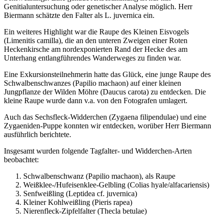
Genitialuntersuchung oder genetischer Analyse möglich. Herr
Biermann schätzte den Falter als L. juvernica ein.
Ein weiteres Highlight war die Raupe des Kleinen Eisvogels
(Limenitis camilla), die an den unteren Zweigen einer Roten
Heckenkirsche am nordexponierten Rand der Hecke des am
Unterhang entlangführendes Wanderweges zu finden war.
Eine Exkursionsteilnehmerin hatte das Glück, eine junge Raupe des
Schwalbenschwanzes (Papilio machaon) auf einer kleinen
Jungpflanze der Wilden Möhre (Daucus carota) zu entdecken. Die
kleine Raupe wurde dann v.a. von den Fotografen umlagert.
Auch das Sechsfleck-Widderchen (Zygaena filipendulae) und eine
Zygaeniden-Puppe konnten wir entdecken, worüber Herr Biermann
ausführlich berichtete.
Insgesamt wurden folgende Tagfalter- und Widderchen-Arten
beobachtet:
Schwalbenschwanz (Papilio machaon), als Raupe
Weißklee-/Hufeisenklee-Gelbling (Colias hyale/alfacariensis)
Senfweißling (Leptidea cf. juvernica)
Kleiner Kohlweißling (Pieris rapea)
Nierenfleck-Zipfelfalter (Thecla betulae)